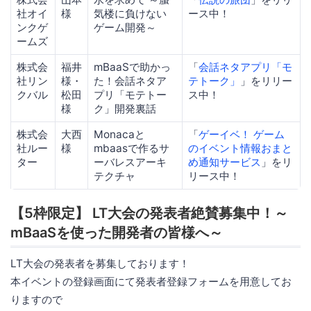
社オイ
様
気楼に負けない
ース中！
ンクゲ
ゲーム開発～
ームズ
株式会
福井
mBaaSで助かっ
「
会話ネタアプリ「モ
社リン
様・
た！会話ネタア
テトーク」
」をリリー
クバル
松田
プリ「モテトー
ス中！
様
ク」開発裏話
株式会
大西
Monacaと
「
ゲーイベ！ ゲーム
社ルー
様
mbaasで作るサ
のイベント情報おまと
ター
ーバレスアーキ
め通知サービス
」をリ
テクチャ
リース中！
【5枠限定】 LT大会の発表者絶賛募集中！～
mBaaSを使った開発者の皆様へ～
LT大会の発表者を募集しております！
本イベントの登録画面にて発表者登録フォームを用意してお
りますので